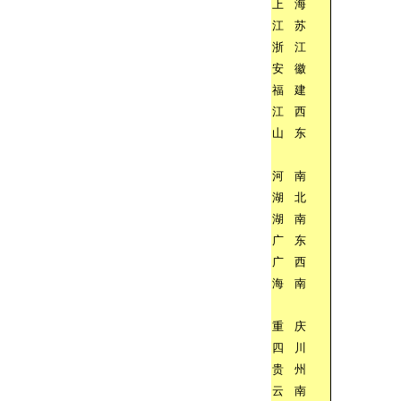
上
海
江
苏
浙
江
安
徽
福
建
江
西
山
东
河
南
湖
北
湖
南
广
东
广
西
海
南
重
庆
四
川
贵
州
云
南