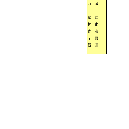
西
藏
陕
西
甘
肃
青
海
宁
夏
新
疆