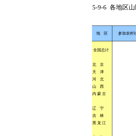
5-9-6
各地区山
地
区
参加农村
全国总计
北
京
天
津
河
北
山
西
内
蒙
古
辽
宁
吉
林
黑
龙
江