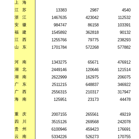
上
海
江
苏
13383
2987
4540
浙
江
1467635
423042
112532
安
徽
984747
86158
103391
福
建
1545892
362818
90132
江
西
1255766
79775
238293
山
东
1701784
572268
577882
河
南
1343275
65671
476912
湖
北
2449146
120646
121514
湖
南
2622999
162975
206075
广
东
2511215
648837
346922
广
西
2556315
210317
317947
海
南
125951
23173
44478
重
庆
2007155
265561
49219
四
川
3515126
269568
242078
贵
州
6100946
459423
176691
云
南
5334226
526273
170755