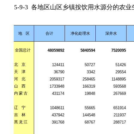
5-9-3
各地区山区乡镇按饮用水源分的农业
地
区
合计
净化处理水
深井水
全国总计
48059892
5840594
7520095
北
京
124411
50727
51426
天
津
36790
3342
29554
河
北
2059317
258465
1148895
山
西
1733948
166319
593568
内
蒙
古
431174
19848
267669
辽
宁
1048611
55665
651914
吉
林
437942
144548
211937
黑
龙
江
391768
68767
288717