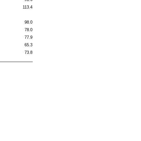
113.4
98.0
78.0
77.9
65.3
73.8