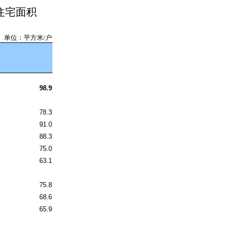
住宅面积
单位：平方米/户
98.9
78.3
91.0
88.3
75.0
63.1
75.8
68.6
65.9