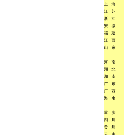
上
海
江
苏
浙
江
安
徽
福
建
江
西
山
东
河
南
湖
北
湖
南
广
东
广
西
海
南
重
庆
四
川
贵
州
云
南