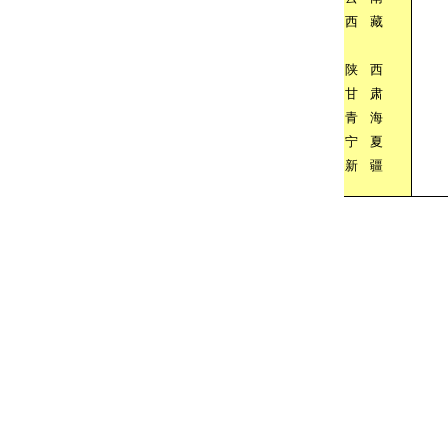
西
藏
陕
西
甘
肃
青
海
宁
夏
新
疆