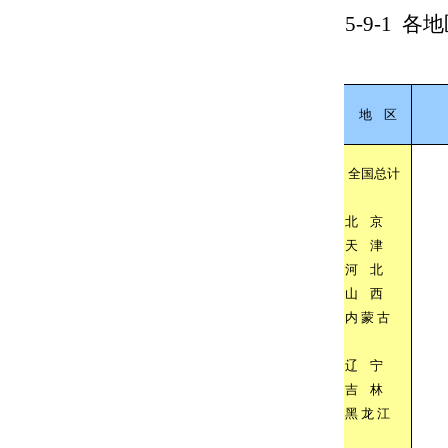
5-9-1
各地
地
区
全国总计
北
京
天
津
河
北
山
西
内
蒙
古
辽
宁
吉
林
黑
龙
江