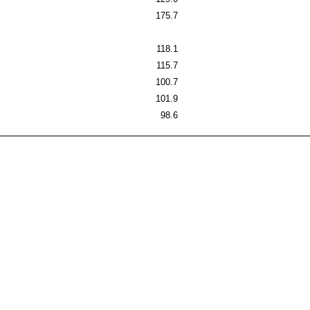
175.7
118.1
115.7
100.7
101.9
98.6