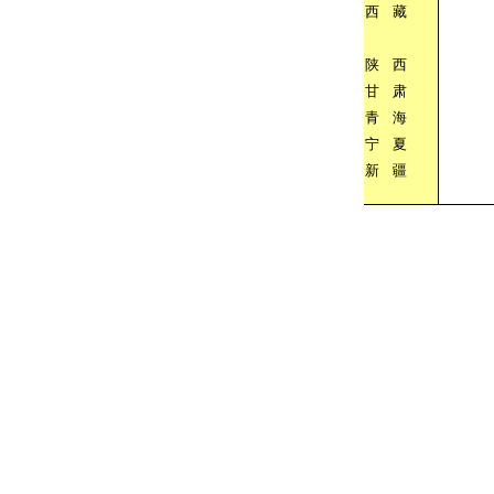
西
藏
陕
西
甘
肃
青
海
宁
夏
新
疆