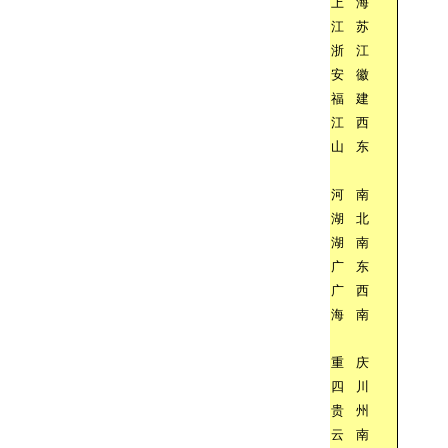
上
海
江
苏
浙
江
安
徽
福
建
江
西
山
东
河
南
湖
北
湖
南
广
东
广
西
海
南
重
庆
四
川
贵
州
云
南