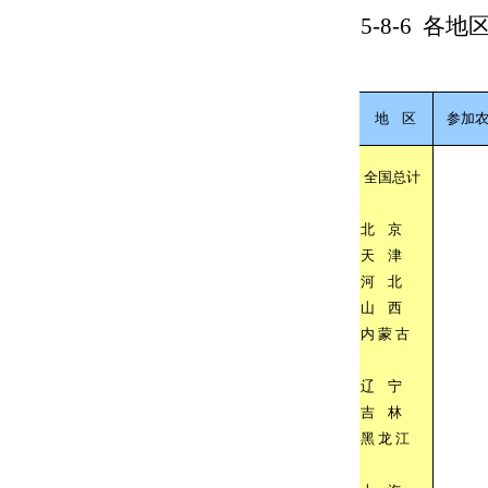
5-8-6
各地
地
区
参加
全国总计
北
京
天
津
河
北
山
西
内
蒙
古
辽
宁
吉
林
黑
龙
江