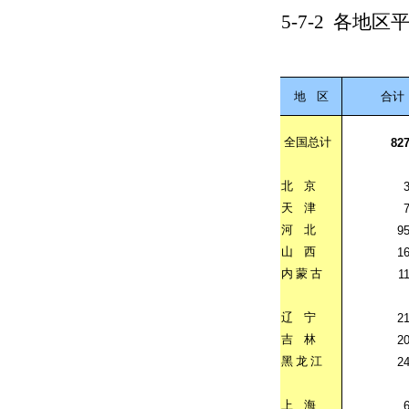
5-7-2
各地区
地
区
合计
全国总计
82
北
京
天
津
河
北
9
山
西
1
内
蒙
古
1
辽
宁
2
吉
林
2
黑
龙
江
2
上
海