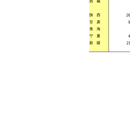
西
藏
陕
西
2
甘
肃
青
海
宁
夏
新
疆
2