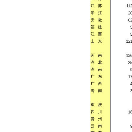
江
苏
11
浙
江
2
安
徽
6
福
建
江
西
山
东
12
河
南
13
湖
北
2
湖
南
广
东
1
广
西
海
南
重
庆
四
川
1
贵
州
云
南