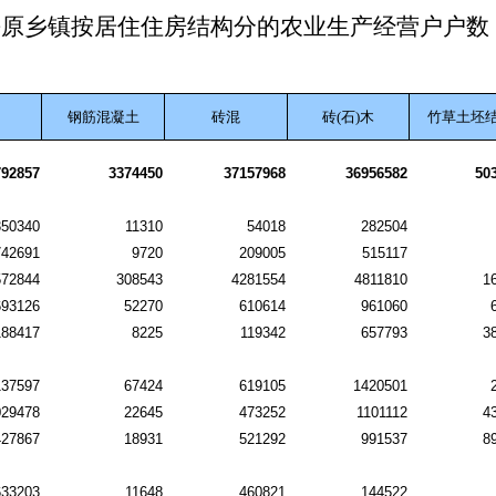
平原乡镇按居住住房结构分的农业生产经营户户数
钢筋混凝土
砖混
砖(石)木
竹草土坯
792857
3374450
37157968
36956582
50
350340
11310
54018
282504
742691
9720
209005
515117
572844
308543
4281554
4811810
1
693126
52270
610614
961060
188417
8225
119342
657793
3
137597
67424
619105
1420501
029478
22645
473252
1101112
4
427867
18931
521292
991537
8
633203
11648
460821
144522