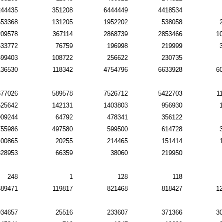
244435
351208
6444449
4418534
653368
131205
1952202
538058
209578
367114
2868739
2853466
1
533772
76759
196998
219999
599403
108722
256622
230735
136530
118342
4754796
6633928
6
677026
589578
7526712
5422703
1
525642
142131
1403803
956930
909244
64792
478341
356122
755986
497580
599500
614728
400865
20255
214465
151414
328953
66359
38060
219950
248
1
128
118
889471
119817
821468
818427
1
934657
25516
233607
371366
3