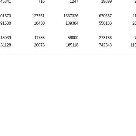
45841
716
1247
19699
601570
127351
1667326
670637
1
991538
18430
109384
558133
2
418039
11785
56000
273136
161128
26073
185118
742543
11