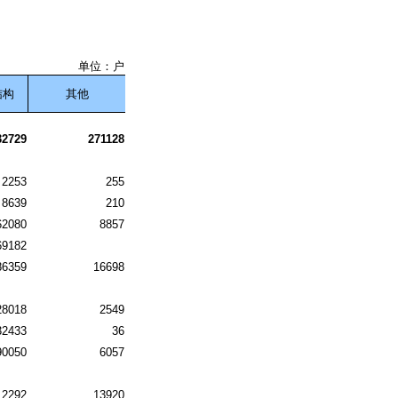
单位：户
结构
其他
32729
271128
2253
255
8639
210
62080
8857
69182
86359
16698
28018
2549
32433
36
90050
6057
2292
13920