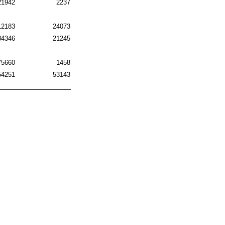
21942
2237
12183
24073
84346
21245
75660
1458
54251
53143