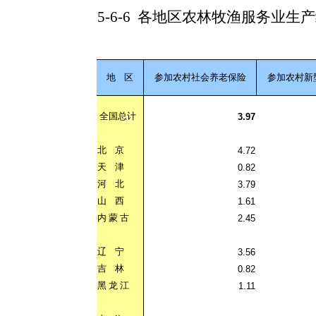
5-6-6
各地区农林牧渔服务业生产
地
区
参加农村社会养老保险
参加农村新
全国总计
3.97
北
京
4.72
天
津
0.82
河
北
3.79
山
西
1.61
内
蒙
古
2.45
辽
宁
3.56
吉
林
0.82
黑
龙
江
1.11