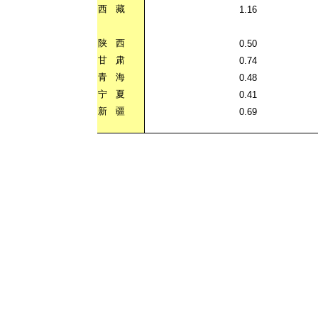
西
藏
1.16
陕
西
0.50
甘
肃
0.74
青
海
0.48
宁
夏
0.41
新
疆
0.69