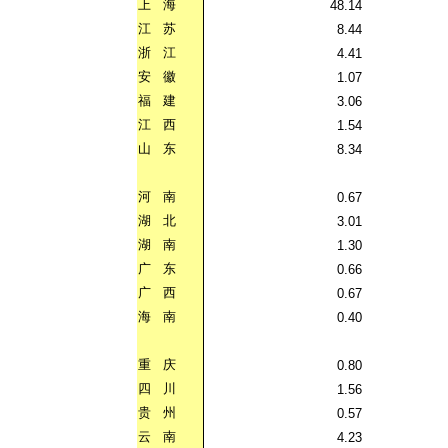
上
海
48.14
江
苏
8.44
浙
江
4.41
安
徽
1.07
福
建
3.06
江
西
1.54
山
东
8.34
河
南
0.67
湖
北
3.01
湖
南
1.30
广
东
0.66
广
西
0.67
海
南
0.40
重
庆
0.80
四
川
1.56
贵
州
0.57
云
南
4.23