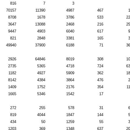
816
7
3
70157
11390
4987
467
8708
1678
3786
533
2
3647
13088
2468
216
2
9447
4903
6040
617
821
2848
3381
165
49940
37900
6188
71
3
2926
64846
8019
308
1
2735
5365
4718
724
6
1182
4927
5909
362
1
8142
4384
3864
476
1409
1752
2176
354
1
1665
5346
1542
17
272
255
578
31
819
4044
1847
144
434
50
1259
55
1203
369
1348
637
2