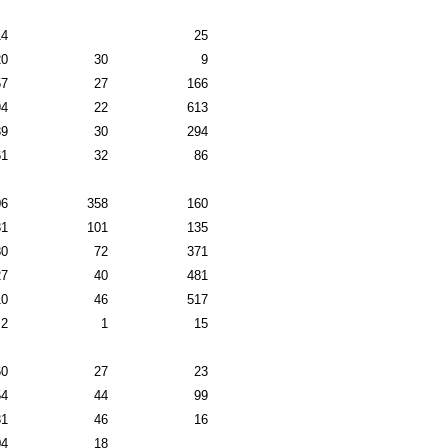
14
25
20
30
9
57
27
166
94
22
613
39
30
294
61
32
86
06
358
160
31
101
135
80
72
371
27
40
481
10
46
517
2
1
15
60
27
23
54
44
99
31
46
16
04
18