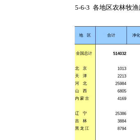
5-6-3
各地区农林牧渔
地
区
合计
净
全国总计
514032
北
京
1013
天
津
2213
河
北
25984
山
西
6805
内
蒙
古
4169
辽
宁
25386
吉
林
3884
黑
龙
江
8794