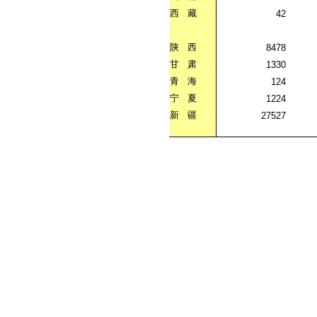
西
藏
42
陕
西
8478
甘
肃
1330
青
海
124
宁
夏
1224
新
疆
27527