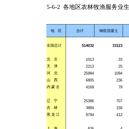
5-6-2
各地区农林牧渔服务业
地
区
合计
钢筋混凝土
全国总计
514032
33123
北
京
1013
33
天
津
2213
25
河
北
25984
1094
山
西
6805
236
内
蒙
古
4169
79
辽
宁
25386
707
吉
林
3884
158
黑
龙
江
8794
412
上
海
826
4