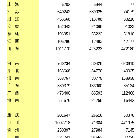
上
海
6202
5944
77
江
苏
640242
539925
74179
浙
江
453568
313788
33216
安
徽
152343
21068
91023
福
建
196951
55222
51810
江
西
105296
12493
42177
山
东
1011770
425223
472180
河
南
760234
30428
620910
湖
北
163668
34770
40025
湖
南
368757
30775
158938
广
东
380379
133960
85134
广
西
473400
83593
112460
海
南
51676
21258
16442
重
庆
201647
26518
50378
四
川
1007718
71384
471975
贵
州
250397
27984
7145
云
南
321241
94663
32220