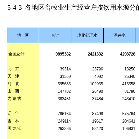
5-4-3
各地区畜牧业生产经营户按饮用水源分
地
区
合计
净化处理水
深井水
全国总计
9895382
2421332
4293728
北
京
39314
23796
13250
天
津
31359
4992
25340
河
北
595686
102935
415658
山
西
147782
26490
81790
内
蒙
古
383451
37484
243410
辽
宁
786164
87498
575764
吉
林
249114
19617
204641
黑
龙
江
263386
58420
196831