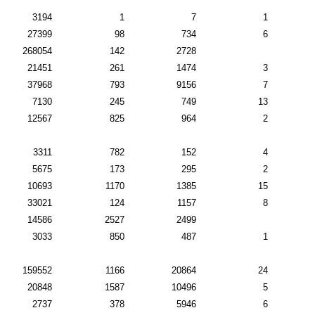
3194
1
7
1
27399
98
734
6
268054
142
2728
21451
261
1474
3
37968
793
9156
7
7130
245
749
13
12567
825
964
2
3311
782
152
4
5675
173
295
2
10693
1170
1385
15
33021
124
1157
8
14586
2527
2499
3033
850
487
1
159552
1166
20864
24
20848
1587
10496
5
2737
378
5946
6