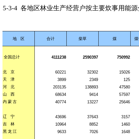
5-3-4
各地区林业生产经营户按主要炊事用能源
地
区
合计
柴草
煤
煤
全国总计
4111238
2590397
750992
北
京
60221
32302
15026
天
津
3899
2349
125
河
北
203135
138893
47580
山
西
68634
9414
57597
内
蒙
古
40774
13227
25646
辽
宁
43696
37643
3157
吉
林
10964
8852
1460
黑
龙
江
9633
7026
1648