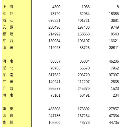
上
海
4300
1088
8
江
苏
78720
32064
18385
浙
江
676331
401721
3681
安
徽
230496
197433
9749
福
建
214992
158368
8540
江
西
130934
106107
16621
山
东
112023
58726
38911
河
南
86357
35884
46206
湖
北
70765
56570
7962
湖
南
317682
206720
97397
广
东
149241
112207
2638
广
西
266577
245379
1523
海
南
73101
68491
234
重
庆
483508
173302
127857
四
川
247786
167234
47334
贵
州
102809
48778
44735