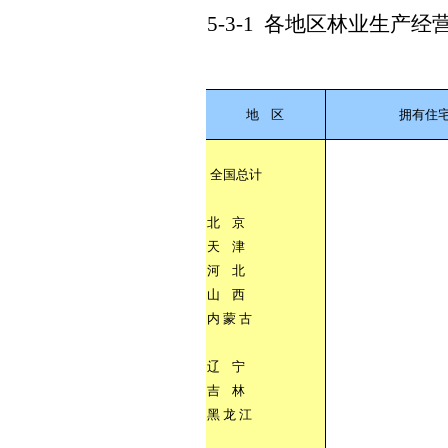
5-3-1
各地区林业生产经
地
区
拥有住
全国总计
北
京
天
津
河
北
山
西
内
蒙
古
辽
宁
吉
林
黑
龙
江