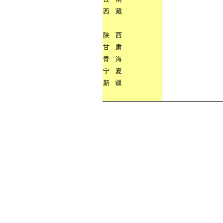
西
藏
陕
西
甘
肃
青
海
宁
夏
新
疆