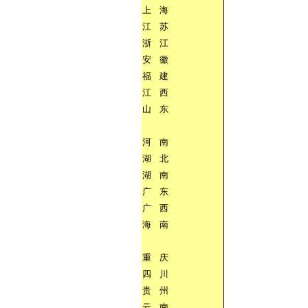
上
海
江
苏
浙
江
安
徽
福
建
江
西
山
东
河
南
湖
北
湖
南
广
东
广
西
海
南
重
庆
四
川
贵
州
云
南