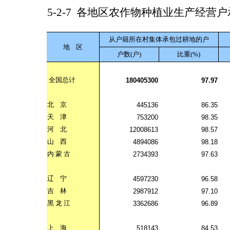
5-2-7
各地区农作物种植业生产经营户
从户籍所在村集体承包过耕地的户
地
区
户数(户)
比重(%)
全国总计
180405300
97.97
北
京
445136
86.35
天
津
753200
98.35
河
北
12008613
98.57
山
西
4894086
98.18
内
蒙
古
2734393
97.63
辽
宁
4597230
96.58
吉
林
2987912
97.10
黑
龙
江
3362686
96.89
上
海
518143
84.53