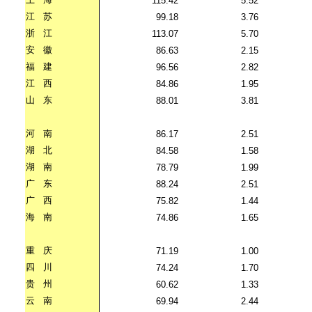
115.42
5.52
江
苏
99.18
3.76
浙
江
113.07
5.70
安
徽
86.63
2.15
福
建
96.56
2.82
江
西
84.86
1.95
山
东
88.01
3.81
河
南
86.17
2.51
湖
北
84.58
1.58
湖
南
78.79
1.99
广
东
88.24
2.51
广
西
75.82
1.44
海
南
74.86
1.65
重
庆
71.19
1.00
四
川
74.24
1.70
贵
州
60.62
1.33
云
南
69.94
2.44