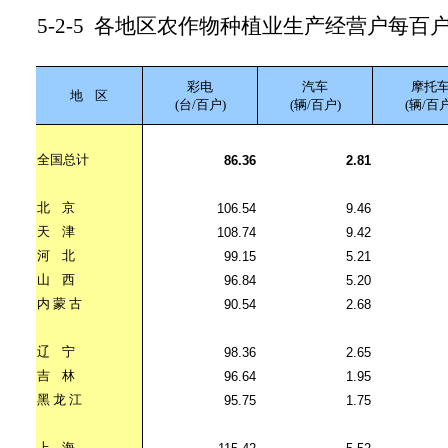
5-2-5
各地区农作物种植业生产经营户每百
彩电
汽车
摩托
地
区
(台/百户)
(辆/百户)
(辆/百户
全国总计
86.36
2.81
北
京
106.54
9.46
天
津
108.74
9.42
河
北
99.15
5.21
山
西
96.84
5.20
内
蒙
古
90.54
2.68
辽
宁
98.36
2.65
吉
林
96.64
1.95
黑
龙
江
95.75
1.75
上
海