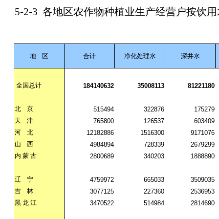
5-2-3
各地区农作物种植业生产经营户按饮用
地
区
合计
净化处理水
深井水
全国总计
184140632
35008113
81221180
北
京
515494
322876
175279
天
津
765800
126537
603409
河
北
12182886
1516300
9171076
山
西
4984894
728339
2679299
内
蒙
古
2800689
340203
1888890
辽
宁
4759972
665033
3509035
吉
林
3077125
227360
2536953
黑
龙
江
3470522
514984
2814690