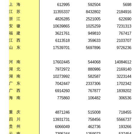
上
海
612995
592504
5698
江
苏
11355337
8432802
2184916
浙
江
4826285
2521005
622690
安
徽
10639865
1025259
7231313
福
建
3621761
949810
767417
江
西
6113518
359633
2103707
山
东
17539701
5697896
9726236
河
南
17602445
544068
14084612
湖
北
7972972
880986
2169140
湖
南
10273992
582587
3223144
广
东
7042447
2337306
1702342
广
西
6914260
767877
1839202
海
南
775860
106482
306536
重
庆
4871246
515008
718455
四
川
13931731
758456
5566737
贵
州
6066049
462736
193266
云
南
7395244
1259073
537454