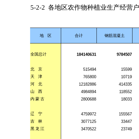
5-2-2
各地区农作物种植业生产经营
地
区
合计
钢筋混凝土
全国总计
184140631
9784507
北
京
515494
15599
天
津
765800
10719
河
北
12182886
414335
山
西
4984894
118552
内
蒙
古
2800688
18033
辽
宁
4759972
155567
吉
林
3077125
33447
黑
龙
江
3470522
23749