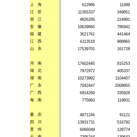
上
海
612995
11499
江
苏
11355337
349851
浙
江
4826285
224991
安
徽
10639865
786942
福
建
3621761
441464
江
西
6113518
988865
山
东
17539701
161728
河
南
17602445
815253
湖
北
7972972
405337
湖
南
10273992
1104407
广
东
7042447
2008855
广
西
6914260
335928
海
南
775860
119931
重
庆
4871246
91121
四
川
13931731
516792
贵
州
6066049
128774
云
南
7395244
139643