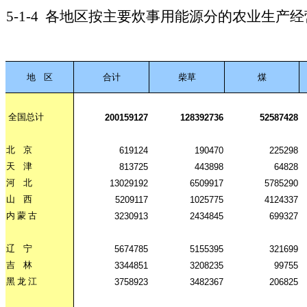
5-1-4
各地区按主要炊事用能源分的农业生产经
地
区
合计
柴草
煤
全国总计
200159127
128392736
52587428
北
京
619124
190470
225298
天
津
813725
443898
64828
河
北
13029192
6509917
5785290
山
西
5209117
1025775
4124337
内
蒙
古
3230913
2434845
699327
辽
宁
5674785
5155395
321699
吉
林
3344851
3208235
99755
黑
龙
江
3758923
3482367
206825