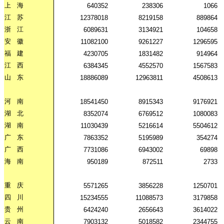
上
海
640352
238306
1066
江
苏
12378018
8219158
889864
浙
江
6089631
3134921
104658
安
徽
11082100
9261227
1296595
福
建
4230705
1831482
914964
江
西
6384345
4552570
1567583
山
东
18886089
12963811
4508613
河
南
18541450
8915343
9176921
湖
北
8352074
6769512
1080083
湖
南
11030439
5216614
5504612
广
东
7863352
5195989
354274
广
西
7731086
6943002
69898
海
南
950189
872511
2733
重
庆
5571265
3856228
1250701
四
川
15234555
11088573
3179858
贵
州
6424240
2656643
3614022
云
南
7903132
5018582
2344755