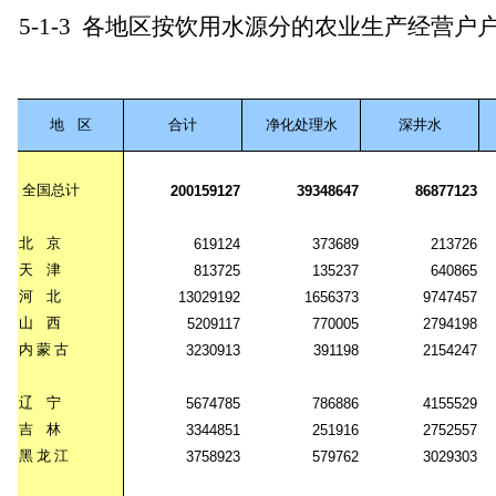
5-1-3
各地区按饮用水源分的农业生产经营户
地
区
合计
净化处理水
深井水
全国总计
200159127
39348647
86877123
北
京
619124
373689
213726
天
津
813725
135237
640865
河
北
13029192
1656373
9747457
山
西
5209117
770005
2794198
内
蒙
古
3230913
391198
2154247
辽
宁
5674785
786886
4155529
吉
林
3344851
251916
2752557
黑
龙
江
3758923
579762
3029303