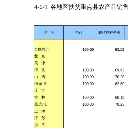
4-6-1
各地区扶贫重点县农产品销
地
区
合计
农作物种植业
全国总计
100.00
61.53
北
京
天
津
河
北
100.00
69.93
山
西
100.00
76.26
内
蒙
古
100.00
62.80
辽
宁
吉
林
100.00
68.19
黑
龙
江
100.00
78.25
上
海
江
苏
浙
江