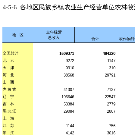
4-5-6
各地区民族乡镇农业生产经营单位农林牧
全年经营
地
区
总收入
合计
农作物种
全国总计
1609371
484320
北
京
9272
1147
天
津
9310
310
河
北
38568
29791
山
西
内
蒙
古
41307
7137
辽
宁
196646
22547
吉
林
53384
2779
黑
龙
江
29084
2807
上
海
江
苏
1144
756
浙
江
4142
3016