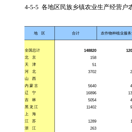
4-5-5
各地区民族乡镇农业生产经营户
地
区
合计
农作物种植业服务
全国总计
148820
12
北
京
158
天
津
51
河
北
3702
山
西
内
蒙
古
5640
辽
宁
16896
1
吉
林
5054
黑
龙
江
11402
上
海
江
苏
1289
浙
江
263