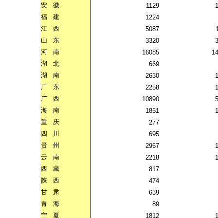
安
徽
1129
福
建
1224
江
西
5087
山
东
3320
河
南
16085
1
湖
北
669
湖
南
2630
广
东
2258
广
西
10890
海
南
1851
重
庆
277
四
川
695
贵
州
2967
云
南
2218
西
藏
817
陕
西
474
甘
肃
639
青
海
89
宁
夏
1812