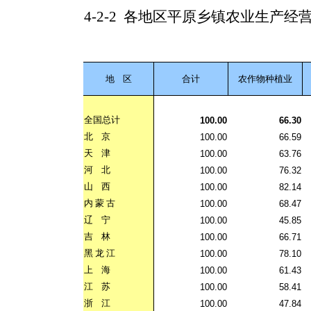
4-2-2
各地区平原乡镇农业生产经
地
区
合计
农作物种植业
全国总计
100.00
66.30
北
京
100.00
66.59
天
津
100.00
63.76
河
北
100.00
76.32
山
西
100.00
82.14
内
蒙
古
100.00
68.47
辽
宁
100.00
45.85
吉
林
100.00
66.71
黑
龙
江
100.00
78.10
上
海
100.00
61.43
江
苏
100.00
58.41
浙
江
100.00
47.84