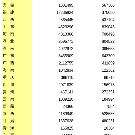
安
徽
1301495
567306
福
建
12286824
370680
江
西
2365445
437104
山
东
4523296
839045
河
南
4013366
708496
湖
北
2696773
804522
湖
南
4022972
385653
广
东
8455909
643709
广
西
2112755
411859
海
南
1042834
122382
重
庆
399110
69712
四
川
2071639
156975
贵
州
467141
272351
云
南
1009220
184994
西
藏
24366
7584
陕
西
1189949
528686
甘
肃
1637628
480231
青
海
165825
10364