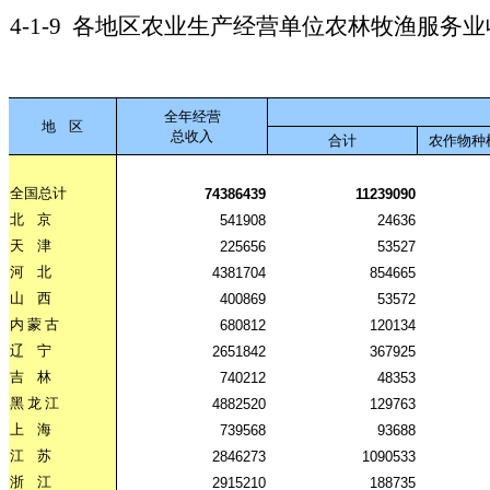
4-1-9
各地区农业生产经营单位农林牧渔服务业
全年经营
地
区
总收入
合计
农作物种
全国总计
74386439
11239090
北
京
541908
24636
天
津
225656
53527
河
北
4381704
854665
山
西
400869
53572
内
蒙
古
680812
120134
辽
宁
2651842
367925
吉
林
740212
48353
黑
龙
江
4882520
129763
上
海
739568
93688
江
苏
2846273
1090533
浙
江
2915210
188735