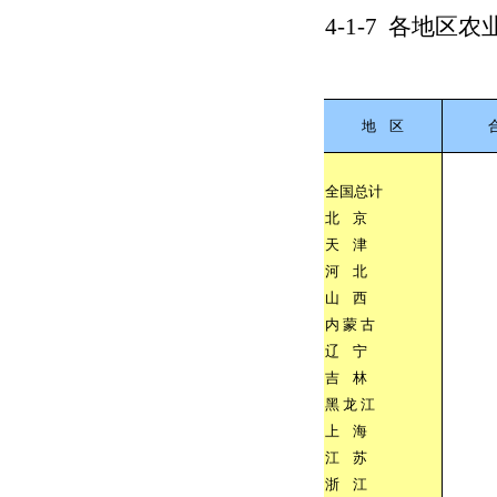
4-1-7
各地区农
地
区
全国总计
北
京
天
津
河
北
山
西
内
蒙
古
辽
宁
吉
林
黑
龙
江
上
海
江
苏
浙
江