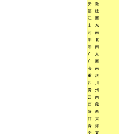
安
徽
福
建
江
西
山
东
河
南
湖
北
湖
南
广
东
广
西
海
南
重
庆
四
川
贵
州
云
南
西
藏
陕
西
甘
肃
青
海
宁
夏