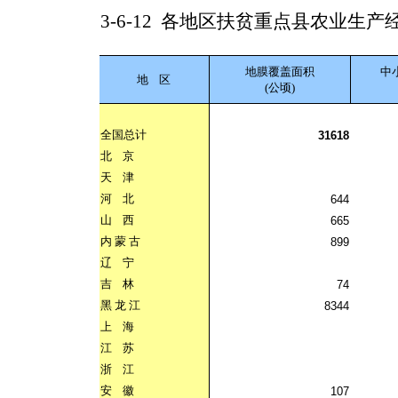
3-6-12
各地区扶贫重点县农业生产
地膜覆盖面积
中
地
区
(公顷)
全国总计
31618
北
京
天
津
河
北
644
山
西
665
内
蒙
古
899
辽
宁
吉
林
74
黑
龙
江
8344
上
海
江
苏
浙
江
安
徽
107