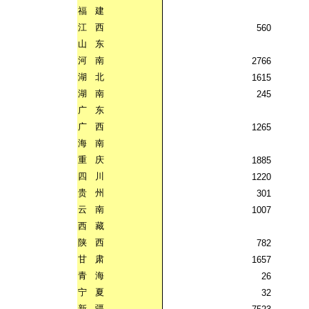
福
建
江
西
560
山
东
河
南
2766
湖
北
1615
湖
南
245
广
东
广
西
1265
海
南
重
庆
1885
四
川
1220
贵
州
301
云
南
1007
西
藏
陕
西
782
甘
肃
1657
青
海
26
宁
夏
32
新
疆