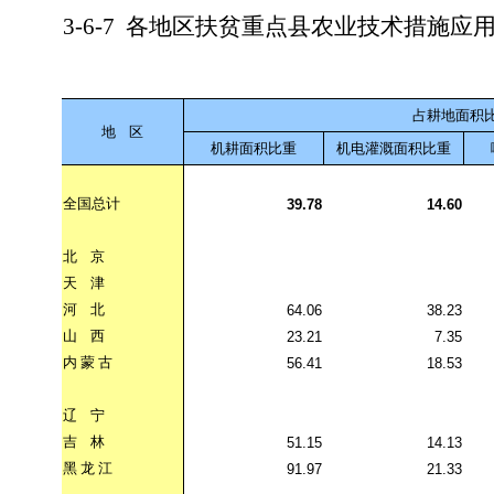
3-6-7
各地区扶贫重点县农业技术措施应
占耕地面积
地
区
机耕面积比重
机电灌溉面积比重
全国总计
39.78
14.60
北
京
天
津
河
北
64.06
38.23
山
西
23.21
7.35
内
蒙
古
56.41
18.53
辽
宁
吉
林
51.15
14.13
黑
龙
江
91.97
21.33