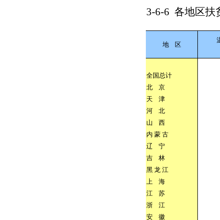
3-6-6
各地区扶
地
区
全国总计
北
京
天
津
河
北
山
西
内
蒙
古
辽
宁
吉
林
黑
龙
江
上
海
江
苏
浙
江
安
徽