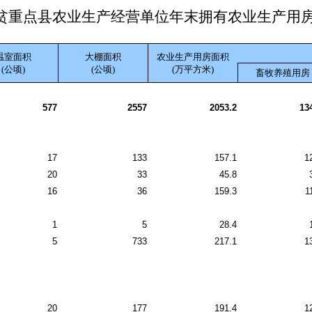
贫重点县农业生产经营单位年末拥有农业生产用
温室面积
大棚面积
农业生产用房面积
(公顷)
(公顷)
(万平方米)
畜牧养殖用房
577
2557
2053.2
13
17
133
157.1
1
20
33
45.8
16
36
159.3
1
1
5
28.4
5
733
217.1
1
20
177
191.4
1