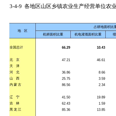
3-4-9
各地区山区乡镇农业生产经营单位农
占耕地面积比
地
区
机耕面积比重
机电灌溉面积比重
全国总计
66.29
10.43
北
京
47.21
46.61
天
津
河
北
36.86
8.66
山
西
25.75
3.59
内
蒙
古
86.56
2.34
辽
宁
41.50
19.89
吉
林
62.43
1.59
黑
龙
江
85.36
13.85