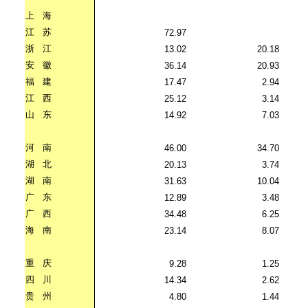
上
海
江
苏
72.97
浙
江
13.02
20.18
安
徽
36.14
20.93
福
建
17.47
2.94
江
西
25.12
3.14
山
东
14.92
7.03
河
南
46.00
34.70
湖
北
20.13
3.74
湖
南
31.63
10.04
广
东
12.89
3.48
广
西
34.48
6.25
海
南
23.14
8.07
重
庆
9.28
1.25
四
川
14.34
2.62
贵
州
4.80
1.44