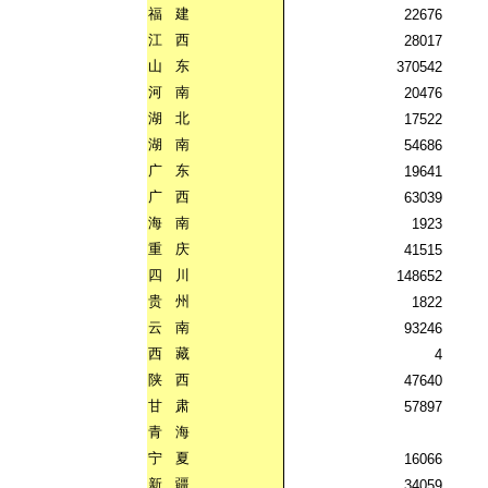
福
建
22676
江
西
28017
山
东
370542
河
南
20476
湖
北
17522
湖
南
54686
广
东
19641
广
西
63039
海
南
1923
重
庆
41515
四
川
148652
贵
州
1822
云
南
93246
西
藏
4
陕
西
47640
甘
肃
57897
青
海
宁
夏
16066
新
疆
34059