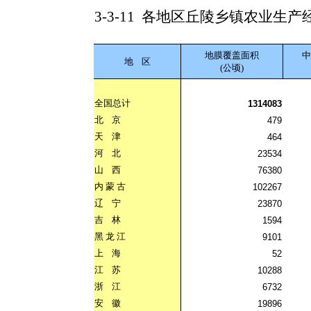
3-3-11
各地区丘陵乡镇农业生产
地膜覆盖面积
中
地
区
(公顷)
全国总计
1314083
北
京
479
天
津
464
河
北
23534
山
西
76380
内
蒙
古
102267
辽
宁
23870
吉
林
1594
黑
龙
江
9101
上
海
52
江
苏
10288
浙
江
6732
安
徽
19896