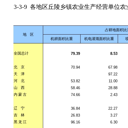
3-3-9
各地区丘陵乡镇农业生产经营单位农
占耕地面积比
地
区
机耕面积比重
机电灌溉面积比重
全国总计
79.39
8.53
北
京
70.94
67.98
天
津
97.22
河
北
53.82
11.00
山
西
58.46
28.88
内
蒙
古
74.66
2.43
辽
宁
36.84
22.27
吉
林
26.83
3.27
黑
龙
江
96.16
6.30