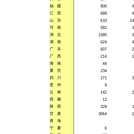
福
建
800
4
江
西
689
4
山
东
633
14
河
南
582
3
湖
北
1585
3
湖
南
624
4
广
东
607
2
广
西
214
1
海
南
44
重
庆
234
四
川
271
3
贵
州
9
云
南
142
2
西
藏
12
陕
西
329
甘
肃
3064
1
青
海
宁
夏
6