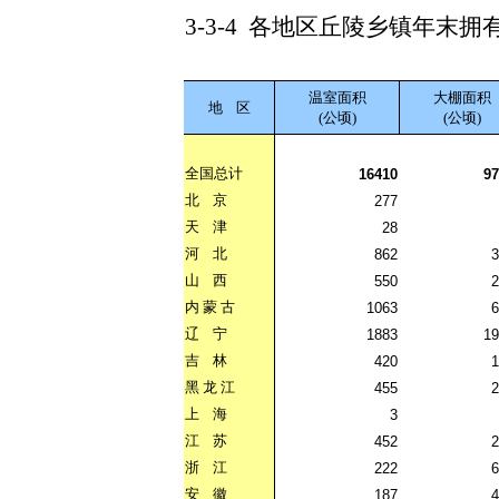
3-3-4
各地区丘陵乡镇年末拥
温室面积
大棚面积
地
区
(公顷)
(公顷)
全国总计
16410
97
北
京
277
天
津
28
河
北
862
3
山
西
550
2
内
蒙
古
1063
6
辽
宁
1883
19
吉
林
420
1
黑
龙
江
455
2
上
海
3
江
苏
452
2
浙
江
222
6
安
徽
187
4