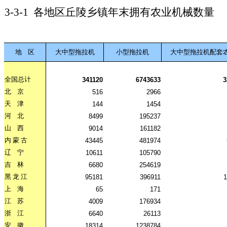
3-3-1
各地区丘陵乡镇年末拥有农业机械数量
地
区
大中型拖拉机
小型拖拉机
大中型拖拉机配套
全国总计
341120
6743633
3
北
京
516
2966
天
津
144
1454
河
北
8499
195237
山
西
9014
161182
内
蒙
古
43445
481974
辽
宁
10611
105790
吉
林
6680
254619
黑
龙
江
95181
396911
1
上
海
65
171
江
苏
4009
176934
浙
江
6640
26113
安
徽
18314
1238784