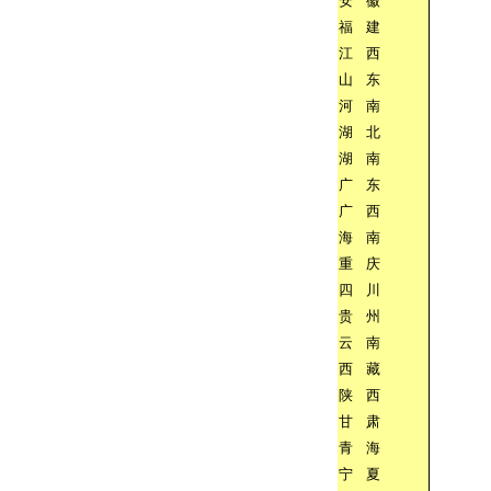
安
徽
福
建
江
西
山
东
河
南
湖
北
湖
南
广
东
广
西
海
南
重
庆
四
川
贵
州
云
南
西
藏
陕
西
甘
肃
青
海
宁
夏