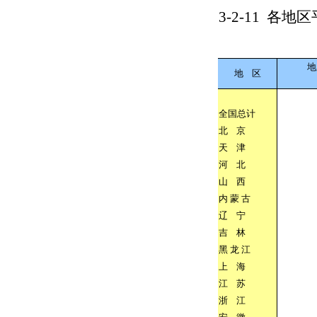
3-2-11
各地区
地
地
区
全国总计
北
京
天
津
河
北
山
西
内
蒙
古
辽
宁
吉
林
黑
龙
江
上
海
江
苏
浙
江