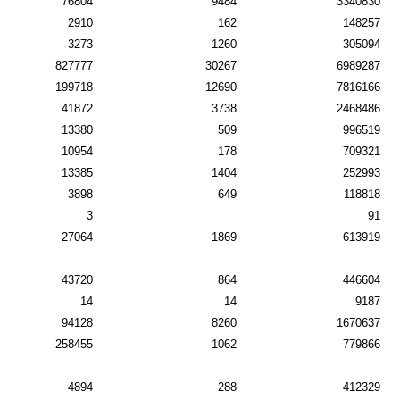
76804
9484
3340830
2910
162
148257
3273
1260
305094
827777
30267
6989287
199718
12690
7816166
41872
3738
2468486
13380
509
996519
10954
178
709321
13385
1404
252993
3898
649
118818
3
91
27064
1869
613919
43720
864
446604
14
14
9187
94128
8260
1670637
258455
1062
779866
4894
288
412329