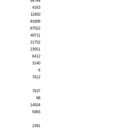
54764
4163
11850
91808
87552
49711
21752
23051
6412
3140
6
7612
7637
98
14504
5965
2391