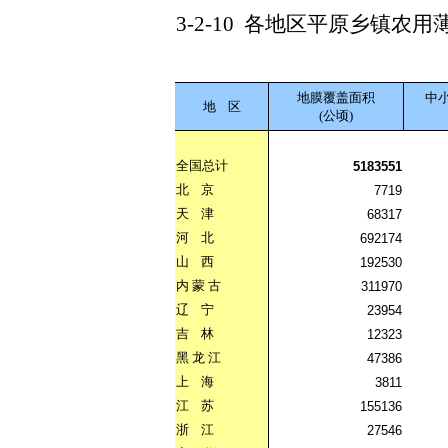
3-2-10
各地区平原乡镇农用
地膜覆盖面积
中
地
区
(公顷)
全国总计
5183551
北
京
7719
天
津
68317
河
北
692174
山
西
192530
内
蒙
古
311970
辽
宁
23954
吉
林
12323
黑
龙
江
47386
上
海
3811
江
苏
155136
浙
江
27546