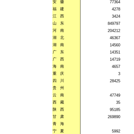
安
徽
77364
福
建
4278
江
西
3424
山
东
849797
河
南
204212
湖
北
46367
湖
南
14560
广
东
14351
广
西
14719
海
南
4657
重
庆
3
四
川
28425
贵
州
云
南
47749
西
藏
35
陕
西
95185
甘
肃
269890
青
海
宁
夏
5992