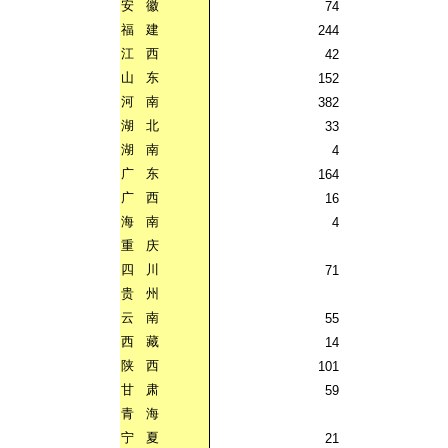
安
徽
74
福
建
244
江
西
42
山
东
152
河
南
382
湖
北
33
湖
南
4
广
东
164
广
西
16
海
南
4
重
庆
四
川
71
贵
州
云
南
55
西
藏
14
陕
西
101
甘
肃
59
青
海
宁
夏
21