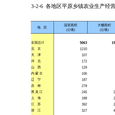
3-2-6
各地区平原乡镇农业生产经
温室面积
大棚面积
地
区
(公顷)
(公顷)
全国总计
5063
1
北
京
1210
天
津
107
河
北
172
山
西
129
内
蒙
古
106
辽
宁
187
吉
林
279
黑
龙
江
245
上
海
188
江
苏
392
浙
江
327