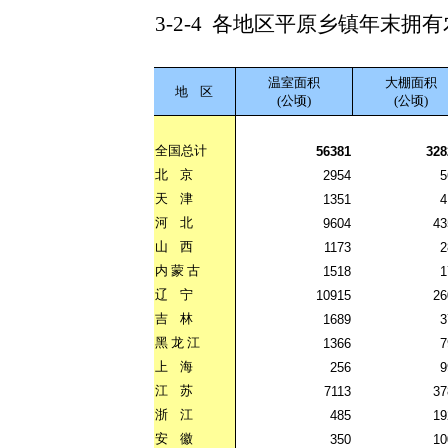
3-2-4
各地区平原乡镇年末拥有
温室面积
大棚面积
地
区
(公顷)
(公顷)
全国总计
56381
328
北
京
2954
5
天
津
1351
4
河
北
9604
43
山
西
1173
2
内
蒙
古
1518
1
辽
宁
10915
26
吉
林
1689
3
黑
龙
江
1366
7
上
海
256
9
江
苏
7113
37
浙
江
485
19
安
徽
350
10