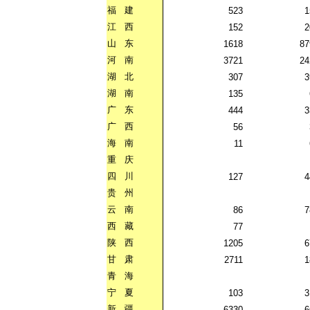
福
建
523
1
江
西
152
2
山
东
1618
87
河
南
3721
24
湖
北
307
3
湖
南
135
广
东
444
3
广
西
56
海
南
11
重
庆
四
川
127
4
贵
州
云
南
86
7
西
藏
77
陕
西
1205
6
甘
肃
2711
1
青
海
宁
夏
103
3
新
疆
6330
6