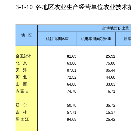
3-1-10
各地区农业生产经营单位农业技术
占耕地面积比重
地
区
机耕面积比重
机电灌溉面积比重
喷
全国总计
81.65
25.52
北
京
63.88
75.80
天
津
87.81
85.44
河
北
72.52
44.68
山
西
64.88
33.03
内
蒙
古
74.78
6.71
辽
宁
50.78
35.72
吉
林
57.71
15.37
黑
龙
江
94.69
25.42