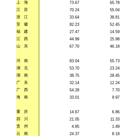
上
海
73.67
65.78
江
苏
70.24
55.04
浙
江
33.64
38.81
安
徽
82.23
52.45
福
建
27.47
14.59
江
西
44.99
25.98
山
东
67.70
46.18
河
南
83.04
55.73
湖
北
53.70
23.24
湖
南
38.75
28.45
广
东
32.14
12.24
广
西
54.28
7.70
海
南
33.01
9.97
重
庆
14.67
6.86
四
川
21.05
11.33
贵
州
4.85
1.49
云
南
24.37
8.18