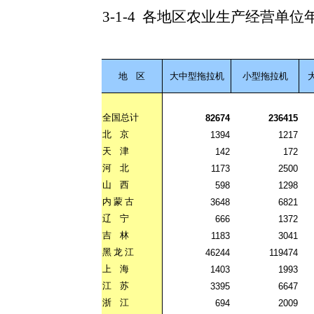
3-1-4
各地区农业生产经营单位
地
区
大中型拖拉机
小型拖拉机
全国总计
82674
236415
北
京
1394
1217
天
津
142
172
河
北
1173
2500
山
西
598
1298
内
蒙
古
3648
6821
辽
宁
666
1372
吉
林
1183
3041
黑
龙
江
46244
119474
上
海
1403
1993
江
苏
3395
6647
浙
江
694
2009