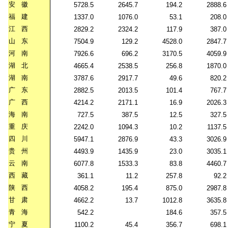
安
徽
5728.5
2645.7
194.2
2888.6
福
建
1337.0
1076.0
53.1
208.0
江
西
2829.2
2324.2
117.9
387.0
山
东
7504.9
129.2
4528.0
2847.7
河
南
7926.6
696.2
3170.5
4059.9
湖
北
4665.4
2538.5
256.8
1870.0
湖
南
3787.6
2917.7
49.6
820.2
广
东
2882.5
2013.5
101.4
767.7
广
西
4214.2
2171.1
16.9
2026.3
海
南
727.5
387.5
12.5
327.5
重
庆
2242.0
1094.3
10.2
1137.5
四
川
5947.1
2876.9
43.3
3026.9
贵
州
4493.9
1435.9
23.0
3035.1
云
南
6077.8
1533.3
83.8
4460.7
西
藏
361.1
11.2
257.8
92.2
陕
西
4058.2
195.4
875.0
2987.8
甘
肃
4662.2
13.7
1012.8
3635.8
青
海
542.2
184.6
357.5
宁
夏
1100.2
45.4
356.7
698.1