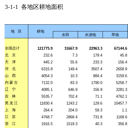
3-1-1
各地区耕地面积
地
区
耕地
水田
水浇地
旱地
全国总计
121775.9
31667.9
22963.3
67144.6
北
京
232.6
7.3
179.4
45.8
天
津
445.2
55.6
233.3
156.4
河
北
6315.8
149.4
3507.4
2658.9
山
西
4054.3
10.3
884.4
3159.6
内
蒙
古
7132.0
83.3
1790.0
5258.7
辽
宁
4085.1
646.9
156.9
3281.3
吉
林
5535.7
702.4
71.1
4762.1
黑
龙
江
11830.4
1243.2
129.6
10457.7
上
海
264.4
204.0
59.3
1.1
江
苏
4768.7
2868.4
731.8
1168.6
浙
江
1916.5
1519.3
40.3
356.8