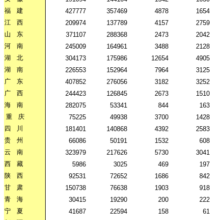
福
建
427777
357469
4878
1654
江
西
209974
137789
4157
2759
山
东
371107
288368
2473
2042
河
南
245009
164961
3488
2128
湖
北
304173
175986
12654
4905
湖
南
226553
152964
7964
3125
广
东
407852
276056
3182
3252
广
西
244423
126845
2673
1510
海
南
282075
53341
844
163
重
庆
75225
49938
3700
1428
四
川
181401
140868
4392
2583
贵
州
66086
50191
1532
608
云
南
323979
217626
5730
3041
西
藏
5986
3025
469
197
陕
西
92531
72652
1686
842
甘
肃
150738
76638
1903
918
青
海
30415
19290
200
222
宁
夏
41687
22594
158
61