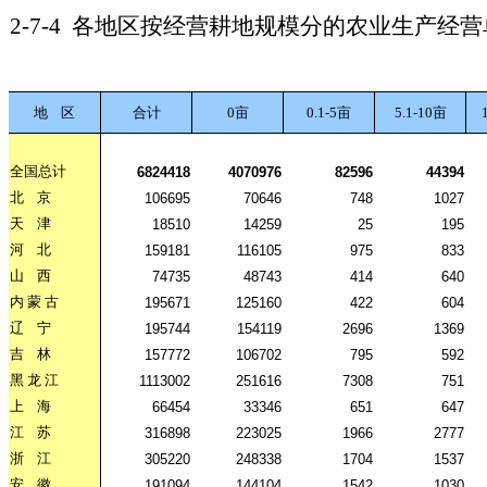
2-7-4
各地区按经营耕地规模分的农业生产经营
地
区
合计
0亩
0.1-5亩
5.1-10亩
全国总计
6824418
4070976
82596
44394
北
京
106695
70646
748
1027
天
津
18510
14259
25
195
河
北
159181
116105
975
833
山
西
74735
48743
414
640
内
蒙
古
195671
125160
422
604
辽
宁
195744
154119
2696
1369
吉
林
157772
106702
795
592
黑
龙
江
1113002
251616
7308
751
上
海
66454
33346
651
647
江
苏
316898
223025
1966
2777
浙
江
305220
248338
1704
1537
安
徽
191094
144104
1542
1030