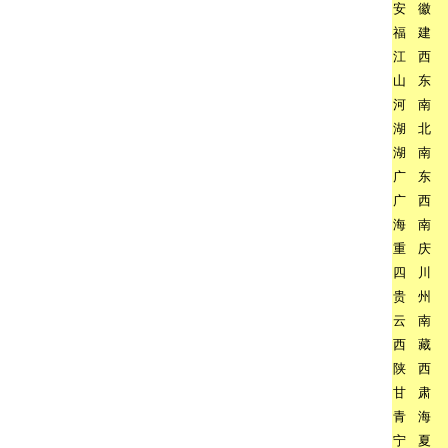
安
徽
福
建
江
西
山
东
河
南
湖
北
湖
南
广
东
广
西
海
南
重
庆
四
川
贵
州
云
南
西
藏
陕
西
甘
肃
青
海
宁
夏