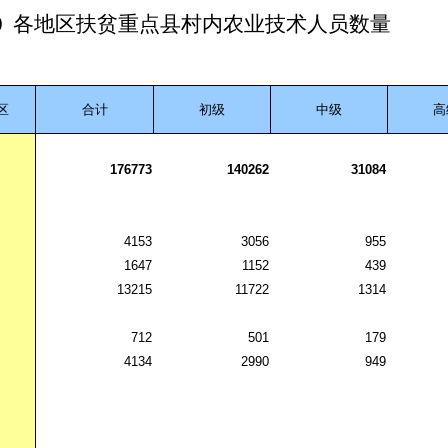
0
各地区扶贫重点县村内农业技术人员数量
区
合计
初级
中级
高
176773
140262
31084
4153
3056
955
1647
1152
439
13215
11722
1314
712
501
179
4134
2990
949