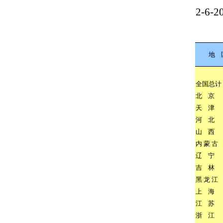
2-6-2
地
全国总计
北
京
天
津
河
北
山
西
内
蒙
古
辽
宁
吉
林
黑
龙
江
上
海
江
苏
浙
江