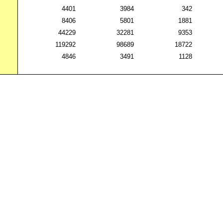
4401
3984
342
8406
5801
1881
44229
32281
9353
119292
98689
18722
4846
3491
1128