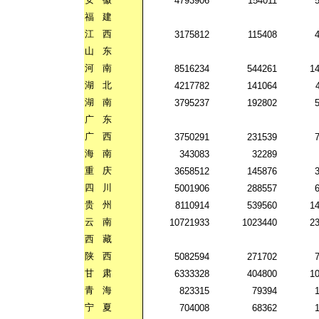
4793906
154011
福
建
江
西
3175812
115408
山
东
河
南
8516234
544261
1
湖
北
4217782
141064
湖
南
3795237
192802
广
东
广
西
3750291
231539
海
南
343083
32289
重
庆
3658512
145876
四
川
5001906
288557
贵
州
8110914
539560
1
云
南
10721933
1023440
2
西
藏
陕
西
5082594
271702
甘
肃
6333328
404800
1
青
海
823315
79394
宁
夏
704008
68362