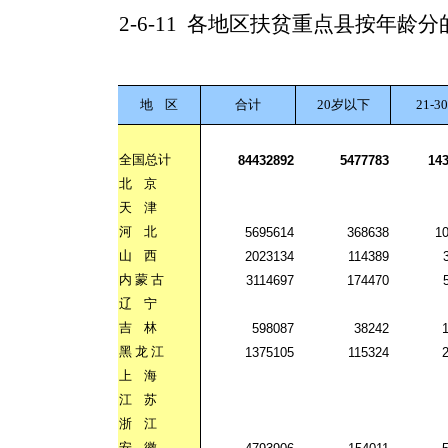
2-6-11
各地区扶贫重点县按年龄分
地
区
合计
20岁以下
21-3
全国总计
84432892
5477783
14
北
京
天
津
河
北
5695614
368638
1
山
西
2023134
114389
内
蒙
古
3114697
174470
辽
宁
吉
林
598087
38242
黑
龙
江
1375105
115324
上
海
江
苏
浙
江
安
徽