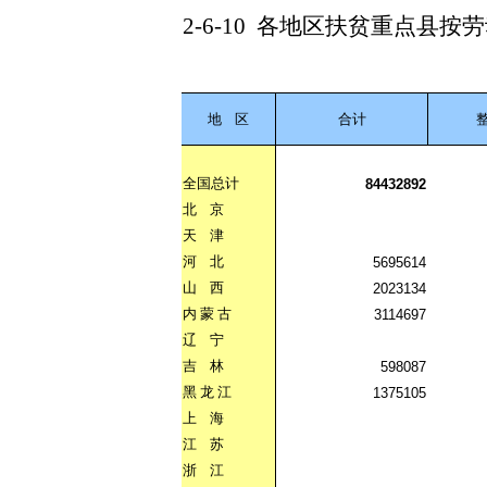
2-6-10
各地区扶贫重点县按劳
地
区
合计
全国总计
84432892
北
京
天
津
河
北
5695614
山
西
2023134
内
蒙
古
3114697
辽
宁
吉
林
598087
黑
龙
江
1375105
上
海
江
苏
浙
江