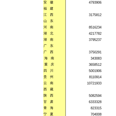
安
徽
4793906
福
建
江
西
3175812
山
东
河
南
8516234
湖
北
4217782
湖
南
3795237
广
东
广
西
3750291
海
南
343083
重
庆
3658512
四
川
5001906
贵
州
8110914
云
南
10721933
西
藏
陕
西
5082594
甘
肃
6333328
青
海
823315
宁
夏
704008