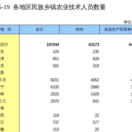
5-19
各地区民族乡镇农业技术人员数量
单位
地
区
合计
村内
农业生产经营单
国总计
107244
63173
4
京
326
235
津
851
828
北
591
318
西
蒙
古
8201
4052
宁
6335
2880
林
2820
1429
龙
江
2070
841
海
苏
119
22
江
737
577
徽
153
25