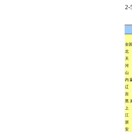
2-
全
北
天
河
山
内
辽
吉
黑
上
江
浙
安