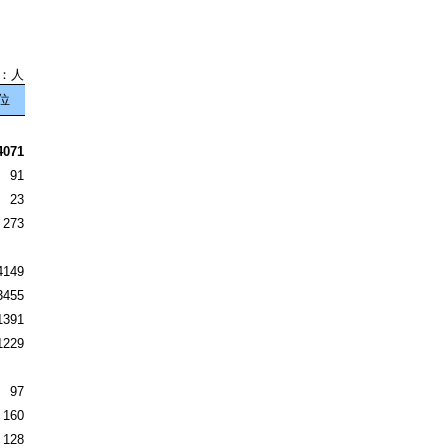
：人
位
4071
91
23
273
4149
3455
1391
1229
97
160
128