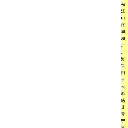
福
江
山
河
湖
湖
广
广
海
重
四
贵
云
西
陕
甘
青
宁
新