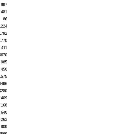
997
481
86
1224
1792
1770
411
3670
985
450
1575
4496
3280
409
168
640
263
1809
8569