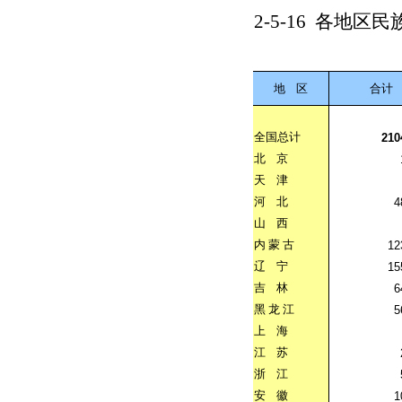
2-5-16
各地区民
地
区
合计
全国总计
210
北
京
天
津
河
北
4
山
西
内
蒙
古
12
辽
宁
15
吉
林
6
黑
龙
江
5
上
海
江
苏
浙
江
安
徽
1