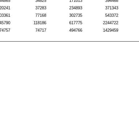
44865
34825
171013
394468
20241
37283
234893
371343
03361
77168
302735
543372
45790
118186
617775
2244722
74757
74717
494766
1429459