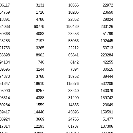
06117
3131
10356
22972
54769
1726
10206
23650
18391
4786
22852
29024
34038
60779
190439
233126
80368
4083
23253
51799
28285
7197
53066
192445
21753
3265
22212
50713
66898
8902
65841
223284
94134
740
8142
42255
09696
1144
7394
30515
74370
3768
18752
89444
51847
19610
115876
532208
05990
6257
33240
140079
06614
4388
31290
159742
80284
1559
14855
20649
39417
14446
45696
159591
08924
3669
24765
51477
17314
12193
61737
187306