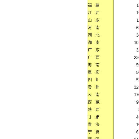
福
建
1
江
西
1
山
东
1
河
南
6
湖
北
3
湖
南
10
广
东
3
广
西
23
海
南
5
重
庆
5
四
川
5
贵
州
32
云
南
17
西
藏
9
陕
西
甘
肃
4
青
海
1
宁
夏
6