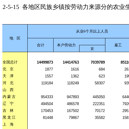
2-5-15
各地区民族乡镇按劳动力来源分的农业
从业6个月以上人员
地
区
合计
本户劳动力
雇工
女
全国总计
14499873
14414763
7039789
8511
北
京
1877
1616
684
26
天
津
1557
1362
623
19
河
北
119184
118249
58307
93
山
西
内
蒙
古
954333
947893
445050
644
辽
宁
494504
486578
222351
792
吉
林
170453
167502
70172
295
黑
龙
江
81448
79867
35582
158
上
海