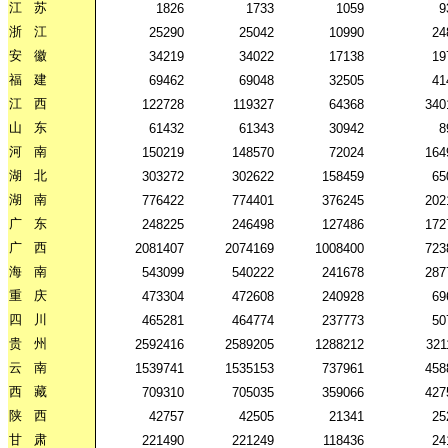
江
苏
1826
1733
1059
9
浙
江
25290
25042
10990
24
安
徽
34219
34022
17138
19
福
建
69462
69048
32505
41
江
西
122728
119327
64368
340
山
东
61432
61343
30942
8
河
南
150219
148570
72024
164
湖
北
303272
302622
158459
65
湖
南
776422
774401
376245
202
广
东
248225
246498
127486
172
广
西
2081407
2074169
1008400
723
海
南
543099
540222
241678
287
重
庆
473304
472608
240928
69
四
川
465281
464774
237773
50
贵
州
2592416
2589205
1288212
321
云
南
1539741
1535153
737961
458
西
藏
709310
705035
359066
427
陕
西
42757
42505
21341
25
甘
肃
221490
221249
118436
24