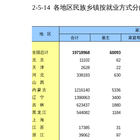
2-5-14
各地区民族乡镇按就业方式分
家
地
区
合计
雇主
家庭
全国总计
19718968
60093
北
京
11102
62
天
津
2628
22
河
北
338183
630
山
西
内
蒙
古
1216140
5336
辽
宁
1390063
3400
吉
林
623437
1880
黑
龙
江
544082
1184
上
海
江
苏
17385
31
浙
江
39062
97