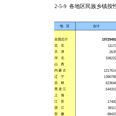
2-5-9
各地区民族乡镇按
地
区
合计
全国总计
1972949
北
京
1117
天
津
263
河
北
33822
山
西
内
蒙
古
121761
辽
宁
139079
吉
林
62364
黑
龙
江
54431
上
海
江
苏
1740
浙
江
3911
安
徽
8842