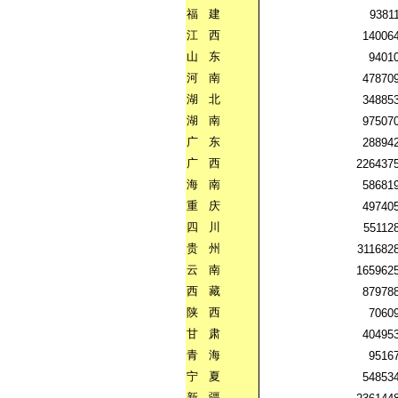
福
建
9381
江
西
14006
山
东
9401
河
南
47870
湖
北
34885
湖
南
97507
广
东
28894
广
西
226437
海
南
58681
重
庆
49740
四
川
55112
贵
州
311682
云
南
165962
西
藏
87978
陕
西
7060
甘
肃
40495
青
海
9516
宁
夏
54853
新
疆