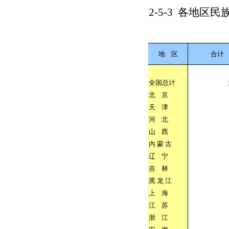
2-5-3
各地区民
地
区
合计
全国总计
北
京
天
津
河
北
山
西
内
蒙
古
辽
宁
吉
林
黑
龙
江
上
海
江
苏
浙
江