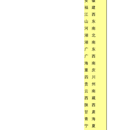
安
徽
福
建
江
西
山
东
河
南
湖
北
湖
南
广
东
广
西
海
南
重
庆
四
川
贵
州
云
南
西
藏
陕
西
甘
肃
青
海
宁
夏