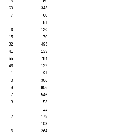
13
60
69
343
7
60
81
6
120
15
170
32
493
41
133
55
784
46
122
1
91
3
306
9
906
7
546
3
53
22
2
179
103
3
264