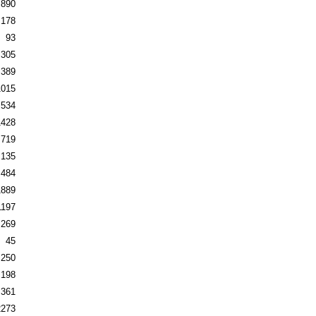
890
178
93
305
389
1015
534
1428
719
135
484
1889
1197
269
45
250
198
361
2273