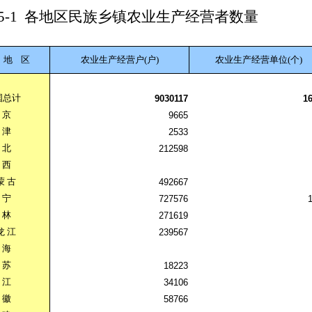
5-1
各地区民族乡镇农业生产经营者数量
地
区
农业生产经营户(户)
农业生产经营单位(个)
国总计
9030117
1
京
9665
津
2533
北
212598
西
蒙
古
492667
宁
727576
林
271619
龙
江
239567
海
苏
18223
江
34106
徽
58766