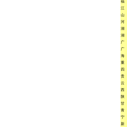
福
江
山
河
湖
湖
广
广
海
重
四
贵
云
西
陕
甘
青
宁
新