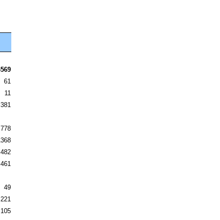
6569
61
11
381
778
1368
482
461
49
221
105