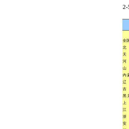
2-
全
北
天
河
山
内
辽
吉
黑
上
江
浙
安