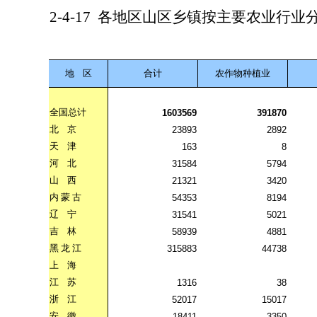
2-4-17
各地区山区乡镇按主要农业行业
地
区
合计
农作物种植业
全国总计
1603569
391870
北
京
23893
2892
天
津
163
8
河
北
31584
5794
山
西
21321
3420
内
蒙
古
54353
8194
辽
宁
31541
5021
吉
林
58939
4881
黑
龙
江
315883
44738
上
海
江
苏
1316
38
浙
江
52017
15017
安
徽
18411
3350